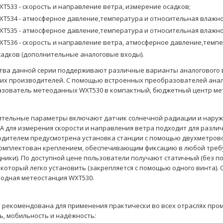
XT533 - скорость и направление ветра, измерение осадков;
XT534 - атмосферное давление,температура и относительная влажно
XT535 - атмосферное давление,температура и относительная влажно
XT536 - скорость и направление ветра, атмосферное давление,темп
садков (дополнительные аналоговые входы).
тва данной серии поддерживают различные варианты аналогового 
их производителей. С помощью встроенных преобразователей анал
зователь метеоданных WXT530 в компактный, бюджетный центр ме
тельные параметры включают датчик солнечной радиации и наружн
А для измерения скорости и направления ветра подходит для разл
дителем предусмотрена установка станции с помощью двухметровой
омплектован креплением, обеспечивающим фиксацию в любой треб
ники). По доступной цене пользователи получают статичный (без п
 который легко установить (закрепляется с помощью одного винта). 
одная метеостанция WXT530.
 рекомендована для применения практически во всех отраслях пром
ь, мобильность и надёжность: