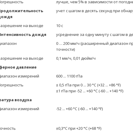
Погрешность
лучше, чем 5% в зависимости от погодн
Продолжительность
учет с шагом в десять секунд при обна
дождя
разрешение на выходе
10 с
Интенсивность дождя
усреднение за одну минуту с шагом в д
диапазон
0 … 200 мм/ч (расширенный диапазон п
точности)
разрешение на выходе
0,1 мм/ч, 0,01 дюйм/ч
ферное давление
Диапазон измерений
600 ... 1100 гПа
Погрешность
± 0,5 гПа при 0 ... 30 °C (+32 ... +86 °F)
±1 гПа при -52 ... +60 °C (-60 ... +140 °F)
ратура воздуха
Диапазон измерений
-52 ... +60 °C (-60 ... +140 °F)
очность
±0,3°C при +20 °C (+68 °F)