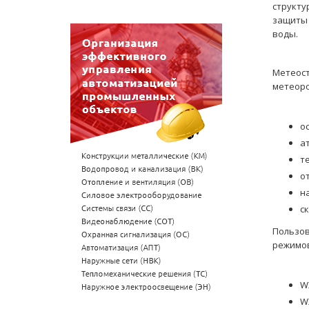
структу
защиты 
воды.
Метеост
метеоро
о
а
т
о
н
с
Пользов
режимов
W
W