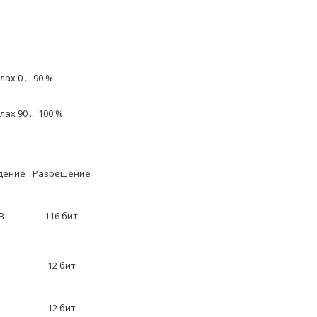
х 0 ... 90 %
х 90 ... 100 %
дение
Разрешение
 B
116 бит
12 бит
12 бит