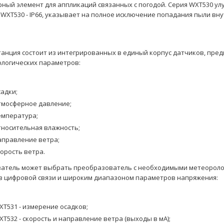
рный элемент для аппликаций связанных с погодой. Серия WXT530 ул
WXT530 - IP66, указывает на полное исключение попадания пыли вн
анция состоит из интегрированных в единый корпус датчиков, пре
логических параметров:
садки;
тмосферное давление;
емпература;
тносительная влажность;
аправление ветра;
корость ветра.
атель может выбрать преобразователь с необходимыми метеорол
 цифровой связи и широким диапазоном параметров напряжения:
XT531 - измерение осадков;
XT532 - скорость и направление ветра (выходы в мА);