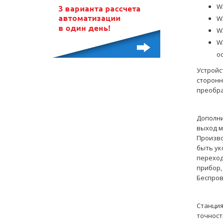
W
W
W
W
о
Устройс
сторонн
преобра
Дополни
выход м
Произво
быть ук
переход
прибор,
Беспров
Станция
точност