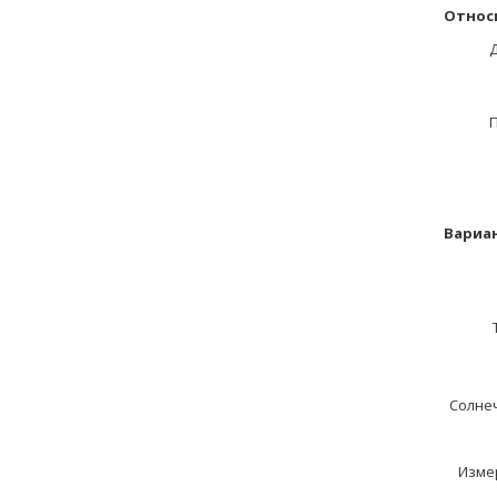
Относ
Вариа
Солне
Измер