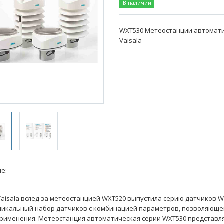
В наличии
WXT530 Метеостанции автомат
Vaisala
е:
aisala вслед за метеостанцией WXT520 выпустила серию датчиков W
никальный набор датчиков с комбинацией параметров, позволяюще
рименения. Метеостанция автоматическая серии WXT530 представл