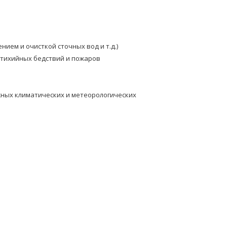
ем и очисткой сточных вод и т.д.)
стихийных бедствий и пожаров
жных климатических и метеорологических