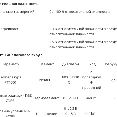
ительная влажность
Диапазон измерений
0 ... 100 % относительной влажности
Погрешность
± 3 % относительной влажности в предела
относительной влажности
± 5 % относительной влажности в предела
относительной влажности
нты аналогового входа
Параметр
Элемент
Диапазон
Вход
Возбуж
2-
Температура
800 ... 1330
проводной
Резистор
2,5
PT1000
Om
4-
проводной
чная радиация K&Z
Термоэлемент
0 ... 25 мВ
4MOm
-
CMP3
0 ... 2,5 В
ение уровня IRU-
Напряжение
0 ... 5 В
>10 kOm
-
9429S