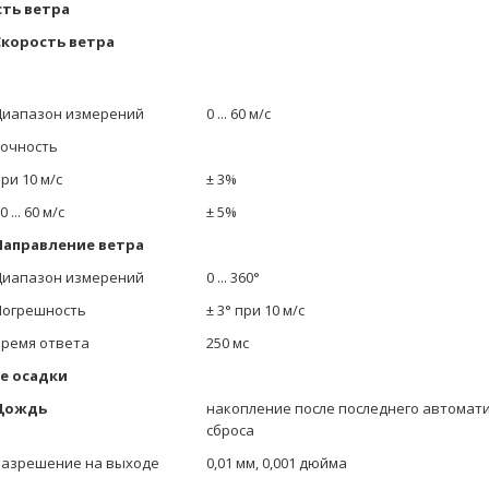
ть ветра
Скорость ветра
Диапазон измерений
0 ... 60 м/с
очность
ри 10 м/с
± 3%
0 ... 60 м/с
± 5%
Направление ветра
Диапазон измерений
0 ... 360°
Погрешность
± 3° при 10 м/с
ремя ответа
250 мс
е осадки
Дождь
накопление после последнего автомати
сброса
Разрешение на выходе
0,01 мм, 0,001 дюйма