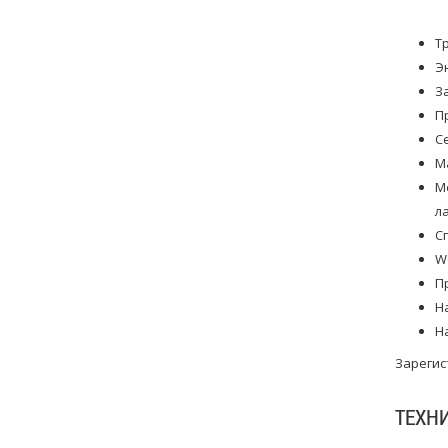
Т
Э
З
П
С
М
М
л
С
W
П
Н
Н
Зарегис
ТЕХН