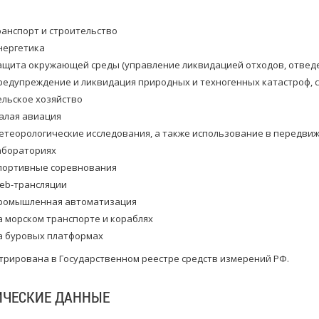
ранспорт и строительство
нергетика
ащита окружающей среды (управление ликвидацией отходов, отведени
редупреждение и ликвидация природных и техногенных катастроф, 
ельское хозяйство
алая авиация
етеорологические исследования, а также использование в передви
абораториях
портивные соревнования
eb-трансляции
ромышленная автоматизация
а морском транспорте и кораблях
а буровых платформах
трирована в Государственном реестре средств измерений РФ.
ИЧЕСКИЕ ДАННЫЕ