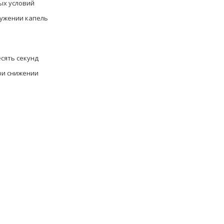
ых условий
ружении капель
есять секунд
ри снижении