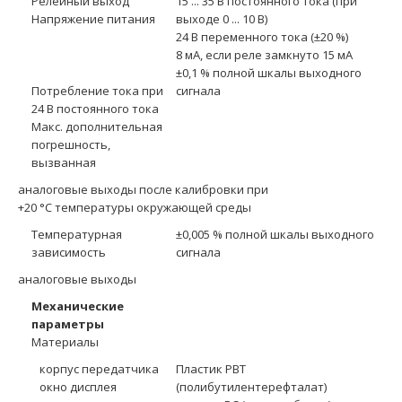
Релейный выход
15 ... 35 В постоянного тока (при
Напряжение питания
выходе 0 ... 10 В)
24 В переменного тока (±20 %)
8 мA, если реле замкнуто 15 мA
±0,1 % полной шкалы выходного
Потребление тока при
сигнала
24 В постоянного тока
Макс. дополнительная
погрешность,
вызванная
аналоговые выходы после калибровки при
+20 °C температуры окружающей среды
Температурная
±0,005 % полной шкалы выходного
зависимость
сигнала
аналоговые выходы
Механические
параметры
Материалы
корпус передатчика
Пластик PBT
окно дисплея
(полибутилентерефталат)