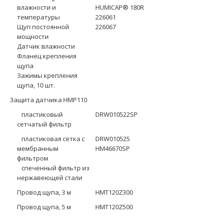
влажности и
HUMICAP® 180R
температуры
226061
Щуп постоянной
226067
мощности
Датчик влажности
Фланец крепления
щупа
Зажимы крепления
щупа, 10 шт.
Защита датчика HMP110
пластиковый
DRW010522SP
сетчатый фильтр
пластиковая сетка с
DRW010525
мембранным
HM46670SP
фильтром
спеченный фильтр из
нержавеющей стали
Провод щупа, 3 м
HMT120Z300
Провод щупа, 5 м
HMT120Z500