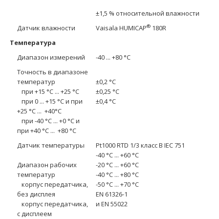
±1,5 % относительной влажности
®
Датчик влажности
Vaisala HUMICAP
180R
Температура
Диапазон измерений
-40 ... +80 °C
Точность в диапазоне
температур
±0,2 °C
при +15 °C ... +25 °C
±0,25 °C
при 0 ... +15 °C и при
±0,4 °C
+25 °C ... +40°C
при -40 °C ... +0 °C и
при +40 °C ... +80 °C
Датчик температуры
Pt1000 RTD 1/3 класс B IEC 751
-40 °C ... +60 °C
Диапазон рабочих
-20 °C ... +60 °C
температур
-40 °C ... +80 °C
корпус передатчика,
-50 °C ... +70 °C
без дисплея
EN 61326-1
корпус передатчика,
и EN 55022
с дисплеем