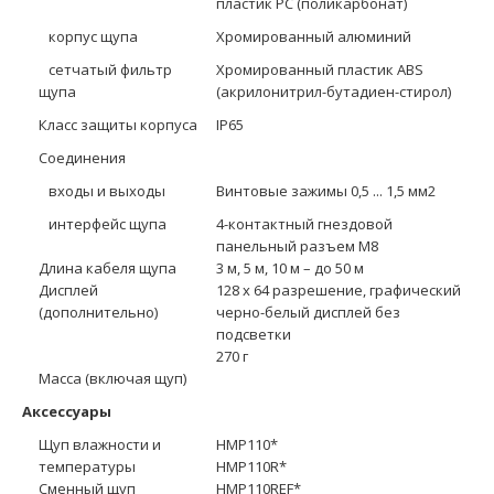
пластик PC (поликарбонат)
корпус щупа
Хромированный алюминий
сетчатый фильтр
Хромированный пластик ABS
щупа
(акрилонитрил-бутадиен-стирол)
Класс защиты корпуса
IP65
Соединения
входы и выходы
Винтовые зажимы 0,5 ... 1,5 мм2
интерфейс щупа
4-контактный гнездовой
панельный разъем M8
Длина кабеля щупа
3 м, 5 м, 10 м – до 50 м
Дисплей
128 x 64 разрешение, графический
(дополнительно)
черно-белый дисплей без
подсветки
270 г
Масса (включая щуп)
Аксессуары
Щуп влажности и
HMP110*
температуры
HMP110R*
Сменный щуп
HMP110REF*