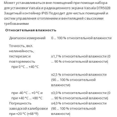
Может устанавливаться вне помещений при помощи набора
для установки Vaisala и радиационного экрана Vaisala DTR502B
Защитный контейнер IP65 Подходит для чистых помещений и
систем управления отоплением и вентиляцией с высокими
требованиями
Относительная влажность
Диапазон измерений
0 ... 100 % относительной влажности
Точность, вкл.
нелинейность,
гистерезис и
±1,7 % относительной влажности (0
повторяемость
... 90 % относительной влажности)
при 0 °C ... +40 °C
±2,5 % относительной влажности
(90 ... 100 % относительной
влажности)
при -40 °C ... +0 °C и
±3,0 % относительной влажности (0
при +40 °C ... +80 °C
... 90 % относительной влажности)
Погрешность
±4,0 % относительной влажности
заводской калибровки
(90 ... 100 % относительной
при +20 °C (+68 °F)
влажности)