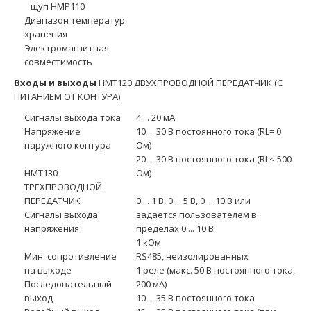
щуп HMP110
Диапазон температур
хранения
Электромагнитная
совместимость
Входы и выходы
HMT120 ДВУХПРОВОДНОЙ ПЕРЕДАТЧИК (С
ПИТАНИЕМ ОТ КОНТУРА)
Сигналы выхода тока
4 ... 20 мA
Напряжение
10 ... 30 В постоянного тока (RL= 0
наружного контура
Ом)
20 ... 30 В постоянного тока (RL< 500
HMT130
Ом)
ТРЕХПРОВОДНОЙ
ПЕРЕДАТЧИК
0 ... 1 В, 0 ... 5 В, 0 ... 10 В или
Сигналы выхода
задается пользователем в
напряжения
пределах 0 ... 10 В
1 кОм
Мин. сопротивление
RS485, неизолированных
на выходе
1 реле (макс. 50 В постоянного тока,
Последовательный
200 мA)
выход
10 ... 35 В постоянного тока