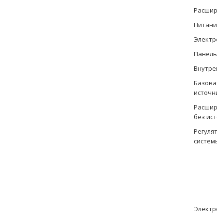
Расшир
Питани
Электр
Панель
Внутре
Базова
источн
Расшир
без ис
Регуля
систем
Электр