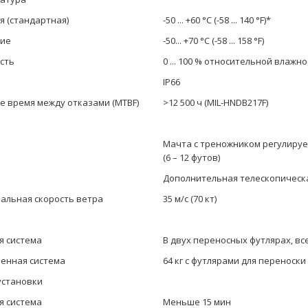
я (стандартная)
-50 ... +60 °C (-58 ... 140 °F)*
ие
-50... +70 °C (-58 ... 158 °F)
сть
0 ... 100 % относительной влажно
P
IP66
е время между отказами (MTBF)
>12 500 ч (MIL-HNDB217F)
Мачта с треножником регулируетс
(6 – 12 футов)
Дополнительная телескопическая
альная скорость ветра
35 м/с (70 кт)
я система
В двух переносных футлярах, все
енная система
64 кг с футлярами для переноски
установки
я система
Меньше 15 мин