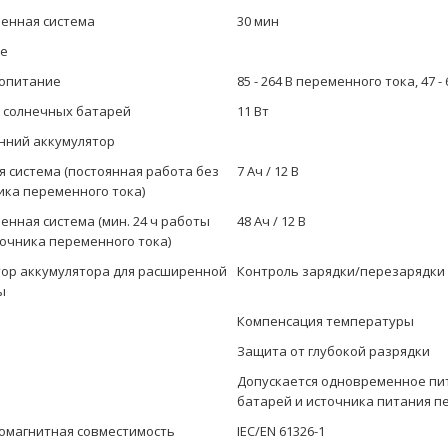
енная система
30 мин
е
опитание
85 - 264 В переменного тока, 47 - 
 солнечных батарей
11 Вт
нний аккумулятор
я система (постоянная работа без
7 Ач / 12 В
ика переменного тока)
енная система (мин. 24 ч работы
48 Ач / 12 В
точника переменного тока)
тор аккумулятора для расширенной
Контроль зарядки/перезарядки
ы
Компенсация температуры
Защита от глубокой разрядки
Допускается одновременное пи
батарей и источника питания п
омагнитная совместимость
IEC/EN 61326-1