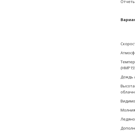
Отчеты 
Вариа
Скорос
Атмосф
Темпер
(HMP15
Дождь 
Высота
облачн
Видимо
Молния
Ледяной
Дополн