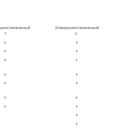
енствованный
Усовершенствованный
1
2
v
v
v
v
v
v
v
v
v
v
v
v
v
v
v
v