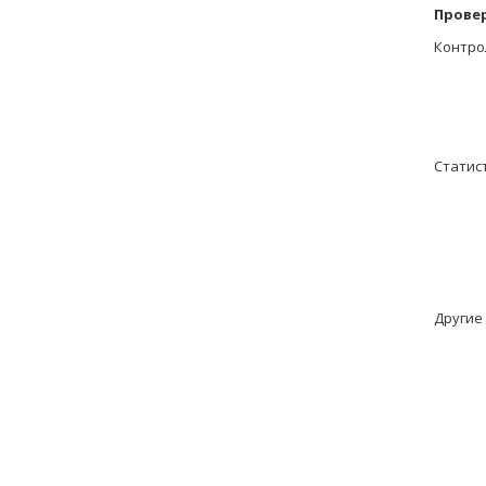
Провер
Контро
Статис
Другие