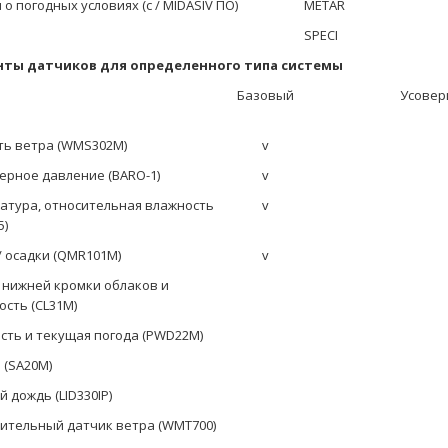
о погодных условиях (с / MIDASIV ПО)
METAR
SPECI
нты датчиков для определенного типа системы
Базовый
Усоверш
ть ветра (WMS302M)
v
ерное давление (BARO-1)
v
атура, относительная влажность
v
5)
/ осадки (QMR101M)
v
 нижней кромки облаков и
ость (CL31M)
сть и текущая погода (PWD22M)
 (SA20M)
 дождь (LID330IP)
ительный датчик
ветра (WMT700)