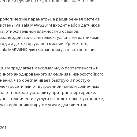
ческое изделие (COTS), которое включает в себя
орологические параметры, а расширенная система
системы Vaisala MAWS201M входит набор датчиков
а, относительной влажности и осадков.
взаимодействие с интеллектуальными датчиками,
оды и детектор ударов молнии. Кроме того,
sala MARWIN® для считывания данных состояния
S201M предлагает максимальную портативность и
рочного анодированного алюминия и износостойкого
нений, что обеспечивает быструю и простую
 электросети или от встроенной панели солнечных
ивают прекрасную защиту при транспортировке.
упны технические услуги по подготовке к установке,
льтированию и другие услуги для клиентов
201