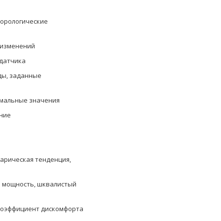
орологические
 изменений
 датчика
ды, заданные
мальные значения
ние
 барическая тенденция,
я мощность, шквалистый
оэффициент дискомфорта