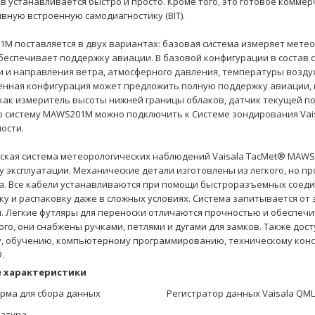
в устанавливается быстро и просто. Кроме того, это готовое коммер
вную встроенную самодиагностику (BIT).
M поставляется в двух вариантах: базовая система измеряет мете
беспечивает поддержку авиации. В базовой конфигурации в состав 
и и направления ветра, атмосферного давления, температуры воздух
нная конфигурация может предложить полную поддержку авиации, 
как измеритель высоты нижней границы облаков, датчик текущей пог
 систему MAWS201M можно подключить к Системе зондирования Vai
ости.
ская система метеорологических наблюдений Vaisala TacMet® MAW
у эксплуатации. Механические детали изготовлены из легкого, но п
а. Все кабели устанавливаются при помощи быстроразъемных соеди
ку и распаковку даже в сложных условиях. Система запитывается от
. Легкие футляры для переноски отличаются прочностью и обеспеч
ого, они снабжены ручками, петлями и дугами для замков. Также дост
, обучению, компьютерному программированию, техническому консу
.
 характеристики
рма для сбора данных
Регистратор данных Vaisala QML
атура