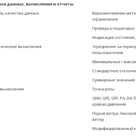
ка данных, вычисления и отчеты
ль качества данных
Верхние/нижние мете
ограничения
Проверка пошаговых
Индикация состояния
тические вычисления
Усреднение за перио
пользователем
Минимальные / макси
Стандартное отклоне
Суммарные значения
 вычисления
Точка росы
QNH, QFE, QFF, PA, DA,
кривая давления
Порыв ветра, пикова
ветер
Модифицированный к