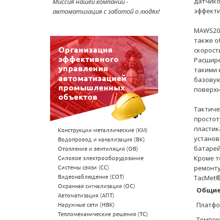
датчико
Миссия нашей компании -
эффекти
автоматизация с заботой о людях!
MAWS201
также о
скорост
Расшире
такими 
базовую
поверхн
Тактиче
простот
пластик
установ
батарей
Кроме т
ремонту
TacMet®
Общие
Платфо
Темпер