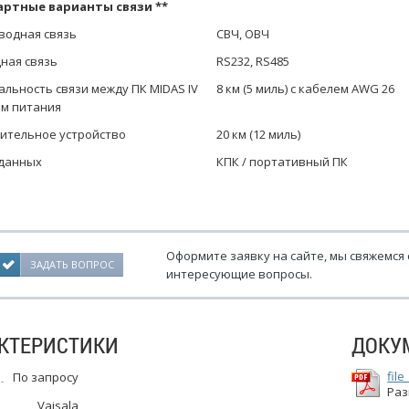
ртные варианты связи **
водная связь
СВЧ, ОВЧ
ная связь
RS232, RS485
альность связи между ПК MIDAS IV
8 км (5 миль) с кабелем AWG 26
ом питания
ительное устройство
20 км (12 миль)
данных
КПК / портативный ПК
Оформите заявку на сайте, мы свяжемся 
ЗАДАТЬ ВОПРОС
интересующие вопросы.
КТЕРИСТИКИ
ДОКУ
file
По запросу
Раз
Vaisala