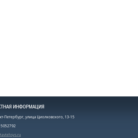
КТНАЯ ИНФОРМАЦИЯ
кт-Петербург, улица Циолковского, 13-15
0 5052792
@avtehsys.ru