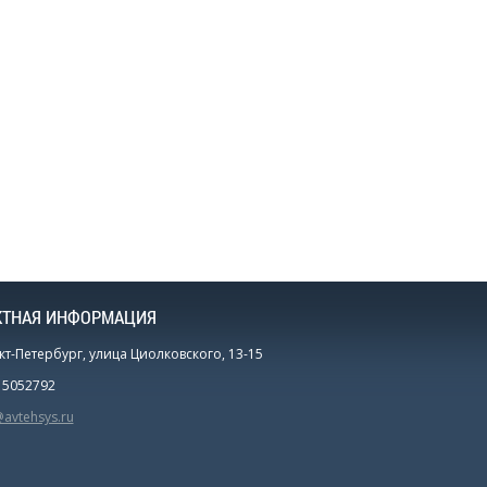
КТНАЯ ИНФОРМАЦИЯ
кт-Петербург, улица Циолковского, 13-15
0 5052792
@avtehsys.ru