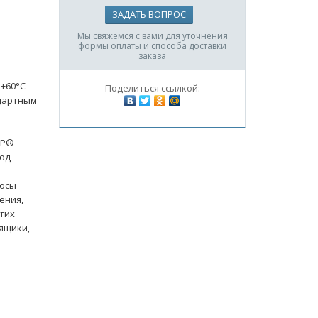
ЗАДАТЬ ВОПРОС
Мы свяжемся с вами для уточнения
формы оплаты и способа доставки
заказа
ь
 +60°C
Поделиться ссылкой:
дартным
AP®
од
росы
ения,
гих
ящики,